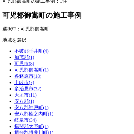
可児郡御嵩町の施工事例：
1
件
可児郡御嵩町の施工事例
選択中 : 可児郡御嵩町
地域を選択
不破郡垂井町(4)
加茂郡(1)
可児市(8)
可児郡御嵩町(1)
各務原市(18)
土岐市(7)
多治見市(32)
大垣市(11)
安八郡(1)
安八郡神戸町(1)
安八郡輪之内町(1)
岐阜市(34)
揖斐郡大野町(1)
揖斐郡揖斐川町(1)