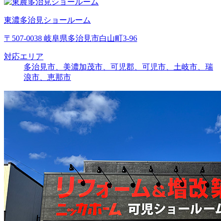
東濃多治見ショールーム
〒507-0038 岐阜県多治見市白山町3-96
対応エリア
多治見市、美濃加茂市、可児郡、可児市、土岐市、瑞
浪市、恵那市