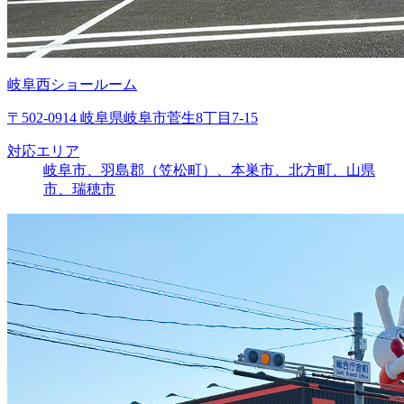
岐阜西ショールーム
〒502-0914 岐阜県岐阜市菅生8丁目7-15
対応エリア
岐阜市、羽島郡（笠松町）、本巣市、北方町、山県
市、瑞穂市