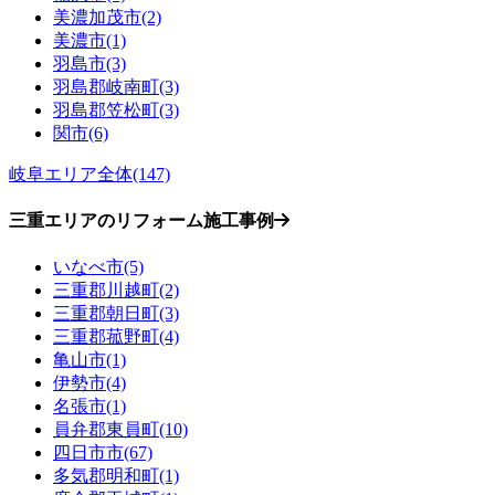
美濃加茂市(2)
美濃市(1)
羽島市(3)
羽島郡岐南町(3)
羽島郡笠松町(3)
関市(6)
岐阜エリア全体(147)
三重エリアのリフォーム施工事例
いなべ市(5)
三重郡川越町(2)
三重郡朝日町(3)
三重郡菰野町(4)
亀山市(1)
伊勢市(4)
名張市(1)
員弁郡東員町(10)
四日市市(67)
多気郡明和町(1)