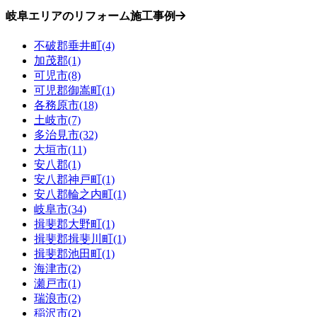
岐阜エリアのリフォーム施工事例
不破郡垂井町(4)
加茂郡(1)
可児市(8)
可児郡御嵩町(1)
各務原市(18)
土岐市(7)
多治見市(32)
大垣市(11)
安八郡(1)
安八郡神戸町(1)
安八郡輪之内町(1)
岐阜市(34)
揖斐郡大野町(1)
揖斐郡揖斐川町(1)
揖斐郡池田町(1)
海津市(2)
瀬戸市(1)
瑞浪市(2)
稲沢市(2)