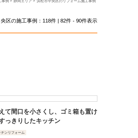
工事例
>
静岡エリア
>
浜松市中央区のリフォーム施工事例
中央区の施工事例：
118
件 | 82件 - 90件表示
えて間口を小さくし、ゴミ箱も置け
すっきりしたキッチン
ッチンリフォーム