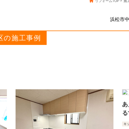
リフォームTOP
>
施
浜松市
央区の施工事例
あ
る
キ