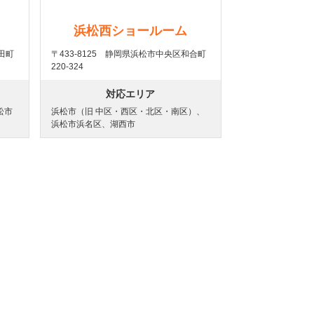
浜松西ショールーム
中田町
〒433-8125 静岡県浜松市中央区和合町
220-324
対応エリア
松市
浜松市（旧 中区・西区・北区・南区）、
浜松市浜名区、湖西市