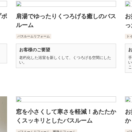
プボ
肩湯でゆったりくつろげる癒しのバス
お
ルーム
っ
バスルームリフォーム
ト
お客様のご要望
老朽化した浴室を新しくして、くつろげる空間にした
手
い。
い
こ
窓を小さくして寒さを軽減！あたたか
お
くスッキリとしたバスルーム
か
バスルームリフォーム
断熱リフォーム
バ