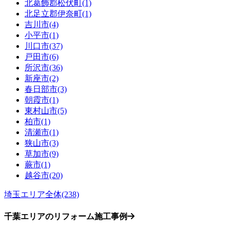
北葛飾郡松伏町(1)
北足立郡伊奈町(1)
吉川市(4)
小平市(1)
川口市(37)
戸田市(6)
所沢市(36)
新座市(2)
春日部市(3)
朝霞市(1)
東村山市(5)
柏市(1)
清瀬市(1)
狭山市(3)
草加市(9)
蕨市(1)
越谷市(20)
埼玉エリア全体(238)
千葉エリアのリフォーム施工事例