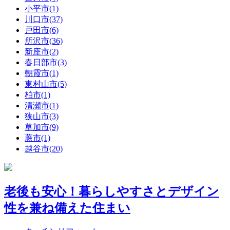
小平市(1)
川口市(37)
戸田市(6)
所沢市(36)
新座市(2)
春日部市(3)
朝霞市(1)
東村山市(5)
柏市(1)
清瀬市(1)
狭山市(3)
草加市(9)
蕨市(1)
越谷市(20)
老後も安心！暮らしやすさとデザイン
性を兼ね備えた住まい