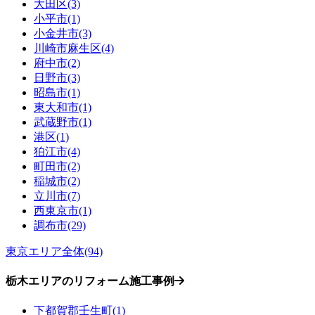
大田区(3)
小平市(1)
小金井市(3)
川崎市麻生区(4)
府中市(2)
日野市(3)
昭島市(1)
東大和市(1)
武蔵野市(1)
港区(1)
狛江市(4)
町田市(2)
稲城市(2)
立川市(7)
西東京市(1)
調布市(29)
東京エリア全体(94)
栃木エリアのリフォーム施工事例
下都賀郡壬生町(1)