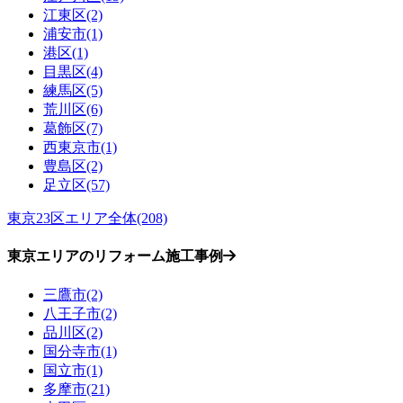
江東区(2)
浦安市(1)
港区(1)
目黒区(4)
練馬区(5)
荒川区(6)
葛飾区(7)
西東京市(1)
豊島区(2)
足立区(57)
東京23区エリア全体(208)
東京エリアのリフォーム施工事例
三鷹市(2)
八王子市(2)
品川区(2)
国分寺市(1)
国立市(1)
多摩市(21)