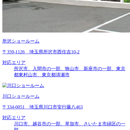
所沢ショールーム
〒359-1126 埼玉県所沢市西住吉10-2
対応エリア
所沢市、入間市の一部、狭山市、新座市の一部、東京
都東村山市、東京都清瀬市
川口ショールーム
〒334-0051 埼玉県川口市安行藤八463
対応エリア
川口市、越谷市の一部、草加市、さいたま市緑区の一
部