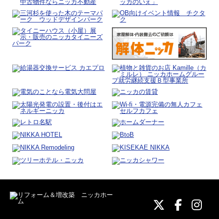
ニッカホーム
ニッカホ
ニッ