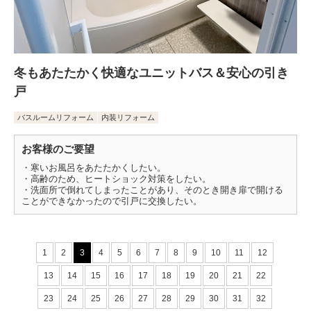
冬もあたたかく快適なユニットバス＆安心の引き
戸
バスルームリフォーム
内装リフォーム
お客様のご要望
・寒いお風呂をあたたかくしたい。
・高齢のため、ヒートショック対策をしたい。
・洗面所で倒れてしまったことがあり、そのとき開き扉で開ける
ことができなかったので引戸に交換したい。
1
2
3
4
5
6
7
8
9
10
11
12
13
14
15
16
17
18
19
20
21
22
23
24
25
26
27
28
29
30
31
32