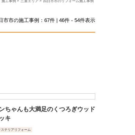
施工事例
>
三重エリア
>
四日市市のリフォーム施工事例
日市市の施工事例：
67
件 | 46件 - 54件表示
ンちゃんも大満足のくつろぎウッド
ッキ
クステリアリフォーム