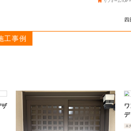
リフォームTOP
>
四
の施工事例
デザ
ワ
デ
エ