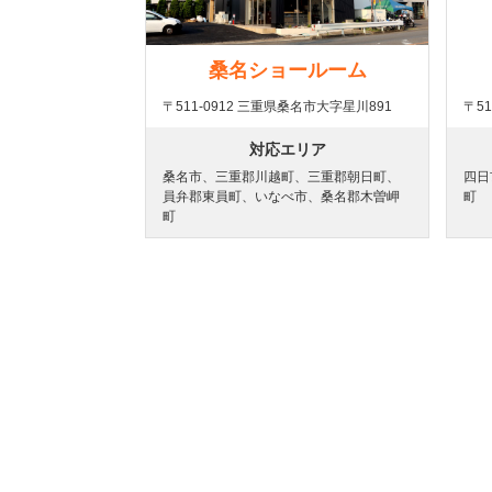
桑名ショールーム
〒511-0912 三重県桑名市大字星川891
〒5
対応エリア
桑名市、三重郡川越町、三重郡朝日町、
四日
員弁郡東員町、いなべ市、桑名郡木曽岬
町
町