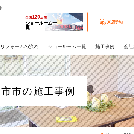
中！
120
全国
店舗
来店予約
ショールーム一
覧
リフォームの流れ
ショールーム一覧
施工事例
会社
四日市市の施工事例