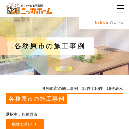
メ
ニ
Nikka
Works
ュ
ー
ボ
タ
ン
各務原市の施工事例
各務原市の施工事例：
18
件 | 10件 - 18件表示
各務原市の施工事例
選択中 : 各務原市
地域を選択