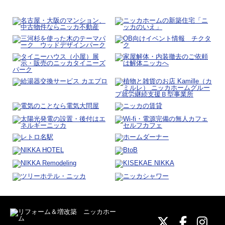
ニッカホーム
ニッカホ
ニッ