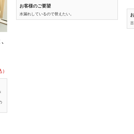
お客様のご要望
水漏れしているので替えたい。
古
と、
が
の