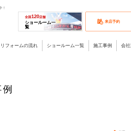
中！
120
全国
店舗
来店予約
ショールーム一
覧
リフォームの流れ
ショールーム一覧
施工事例
会社
事例