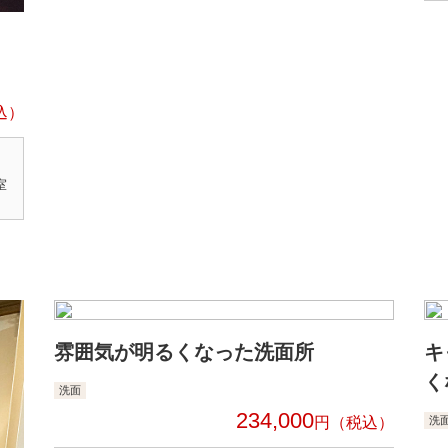
室
雰囲気が明るくなった洗面所
キ
く
洗面
234,000
円
洗