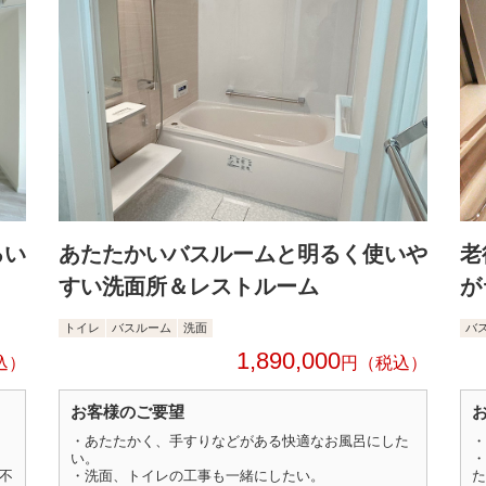
るい
あたたかいバスルームと明るく使いや
老
すい洗面所＆レストルーム
が
トイレ
バスルーム
洗面
バ
1,890,000
円
お客様のご要望
出
・あたたかく、手すりなどがある快適なお風呂にした
・
い。
・
と不
・洗面、トイレの工事も一緒にしたい。
た