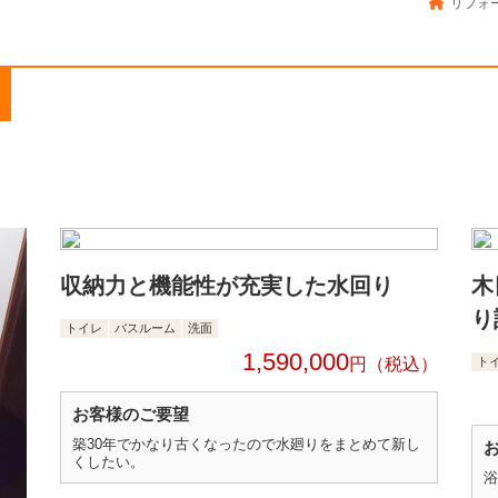
リフォー
収納力と機能性が充実した水回り
木
り
トイレ
バスルーム
洗面
1,590,000
円
ト
お客様のご要望
築30年でかなり古くなったので水廻りをまとめて新し
くしたい。
浴