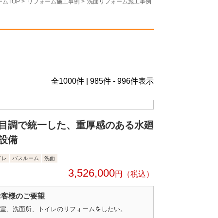
ムTOP
>
リフォーム施工事例
>
洗面リフォーム施工事例
全
1000
件 | 985件 - 996件表示
目調で統一した、重厚感のある水廻
設備
イレ
バスルーム
洗面
3,526,000
円
お客様のご要望
室、洗面所、トイレのリフォームをしたい。