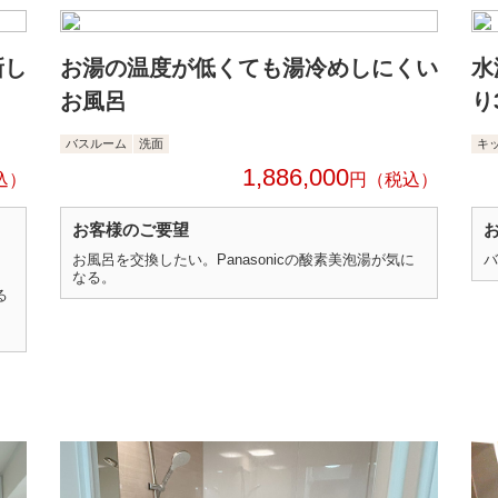
新し
お湯の温度が低くても湯冷めしにくい
水
お風呂
り
バスルーム
洗面
キ
1,886,000
円
お客様のご要望
お風呂を交換したい。Panasonicの酸素美泡湯が気に
バ
。
なる。
る