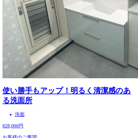
使い勝手もアップ！明るく清潔感のあ
る洗面所
洗面
828,000
円
お客様のご要望