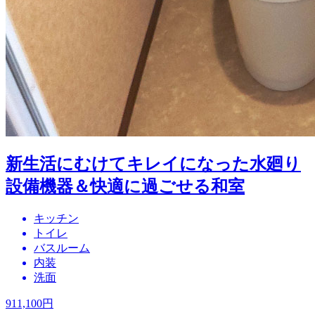
新生活にむけてキレイになった水廻り
設備機器＆快適に過ごせる和室
キッチン
トイレ
バスルーム
内装
洗面
911,100
円