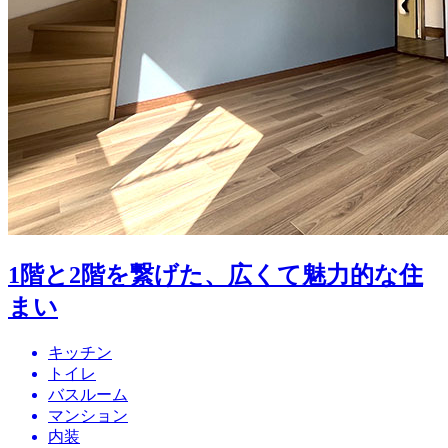
1階と2階を繋げた、広くて魅力的な住
まい
キッチン
トイレ
バスルーム
マンション
内装