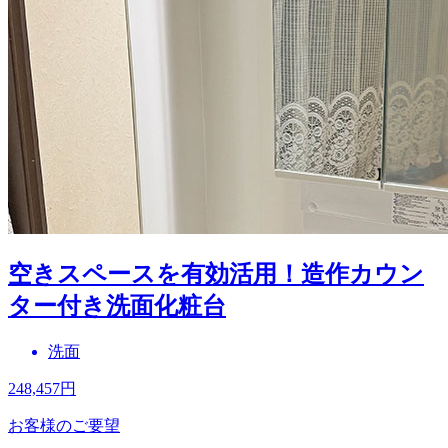
空きスペースを有効活用！造作カウン
ター付き洗面化粧台
洗面
248,457
円
お客様のご要望