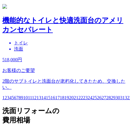
機能的なトイレと快適洗面台のアメリ
カンセパレート
トイレ
洗面
518,000
円
お客様のご要望
2階のサブトイレと洗面台が老朽化してきたため、交換した
い。
1
2
3
4
5
6
7
8
9
10
11
12
13
14
15
16
17
18
19
20
21
22
23
24
25
26
27
28
29
30
31
32
洗面リフォームの
費用相場