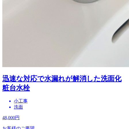
迅速な対応で水漏れが解消した洗面化
粧台水栓
小工事
洗面
48,000
円
お客様のご要望