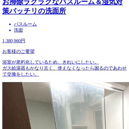
お掃除ラクラクなバスルーム＆湿気対
策バッチリの洗面所
バスルーム
洗面
1,380,960
円
お客様のご要望
浴室が老朽化しているため、きれいにしたい。
ガス給湯器もかなり古く、使えなくなったら困るのであわせ
て交換をしたい。