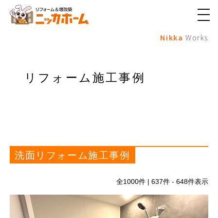
メ
ニ
Nikka
Works
ュ
ー
ボ
タ
ン
リフォーム施工事例
洗面リフォーム施工事例
全
1000
件 | 637件 - 648件表示