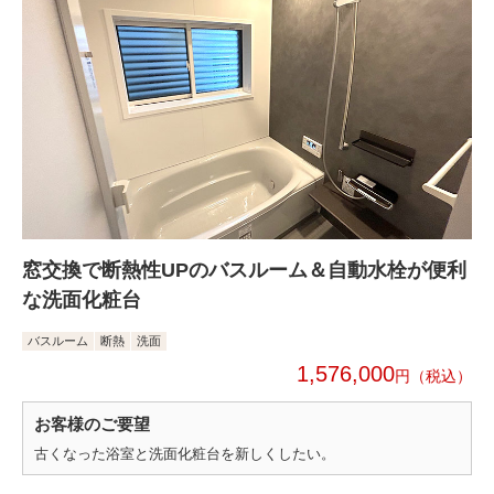
窓交換で断熱性UPのバスルーム＆自動水栓が便利
な洗面化粧台
バスルーム
断熱
洗面
1,576,000
円
お客様のご要望
古くなった浴室と洗面化粧台を新しくしたい。