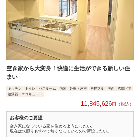
空き家から大変身！快適に生活ができる新しい住
まい
キッチン
トイレ
バスルーム
内装
外壁・屋根
戸建フル
洗面
玄関ドア
給湯器・エコキュート
11,845,626
円
お客様のご要望
空き家になっている家を住めるようにしたい。
現在は水廻りもすべて無くなっているので新設したい。