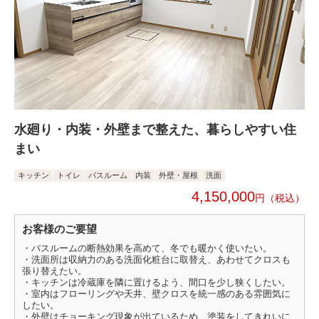
水廻り・内装・外壁まで整えた、暮らしやすい住
まい
キッチン
トイレ
バスルーム
内装
外壁・屋根
洗面
4,150,000
円
お客様のご要望
・バスルームの断熱効果を高めて、冬でも暖かく使いたい。
・洗面所は収納力のある洗面化粧台に取替え、あわせてクロスも
張り替えたい。
・キッチンは冷蔵庫を隣に置けるよう、間口を少し狭くしたい。
・室内はフローリングや天井、壁クロスを統一感のある雰囲気に
したい。
・外壁はチョーキング現象が出ているため、塗装をしてきれいに