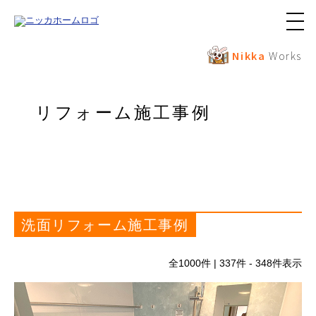
メ
ニ
ュ
Nikka
Works
ー
ボ
タ
ン
リフォーム施工事例
洗面リフォーム施工事例
全
1000
件 | 337件 - 348件表示