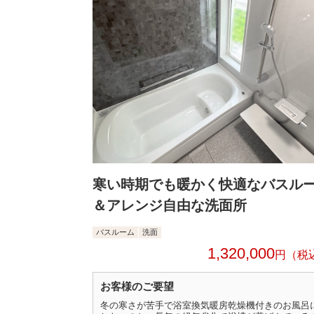
寒い時期でも暖かく快適なバスル
＆アレンジ自由な洗面所
バスルーム
洗面
1,320,000
円
お客様のご要望
冬の寒さが苦手で浴室換気暖房乾燥機付きのお風呂