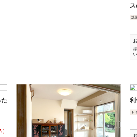
ス
洗
掃
い
った
利
ト