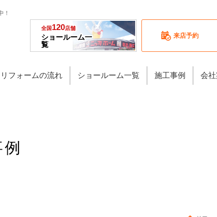
中！
120
全国
店舗
来店予約
ショールーム一
覧
リフォームの流れ
ショールーム一覧
施工事例
会社
事例