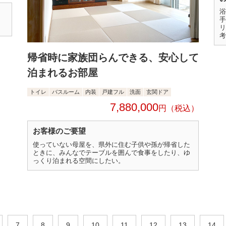
浴
手
リ
考
帰省時に家族団らんできる、安心して
泊まれるお部屋
トイレ
バスルーム
内装
戸建フル
洗面
玄関ドア
7,880,000
円
お客様のご要望
使っていない母屋を、県外に住む子供や孫が帰省した
ときに、みんなでテーブルを囲んで食事をしたり、ゆ
っくり泊まれる空間にしたい。
7
8
9
10
11
12
13
14