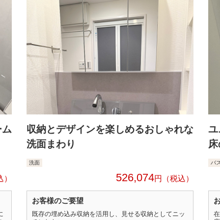
ーム
収納とデザインを楽しめるおしゃれな
ユ
洗面まわり
床
洗面
バ
526,074
円
お客様のご要望
に
既存の埋め込み収納を活用し、見せる収納としてニッ
在