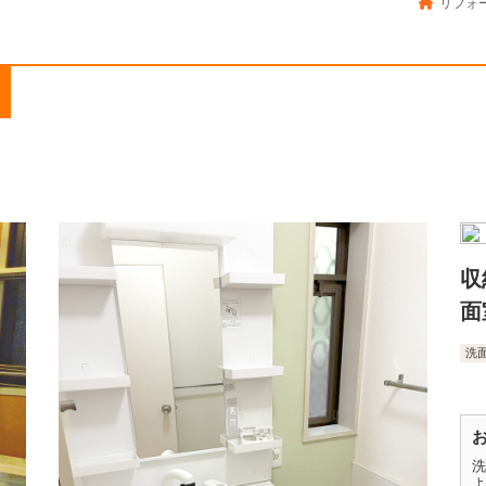
リフォー
収
面
洗
洗
よ