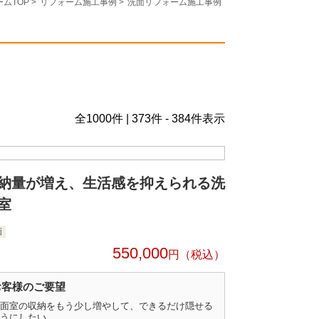
ムTOP
>
リフォーム施工事例
>
洗面リフォーム施工事例
全
1000
件 | 373件 - 384件表示
納量が増え、生活感を抑えられる洗
室
面
550,000
円
お客様のご要望
面室の収納をもう少し増やして、できるだけ隠せる
うにしたい。