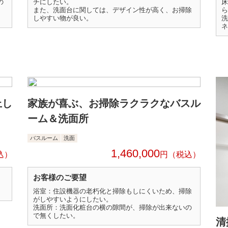
の
チにしたい。
床
また、洗面台に関しては、デザイン性が高く、お掃除
ら
しやすい物が良い。
洗
ネ
上し
家族が喜ぶ、お掃除ラクラクなバスル
ーム＆洗面所
バスルーム
洗面
1,460,000
円
お客様のご要望
浴室：住設機器の老朽化と掃除もしにくいため、掃除
がしやすいようにしたい。
洗面所：洗面化粧台の横の隙間が、掃除が出来ないの
で無くしたい。
清