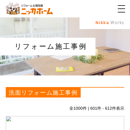
メ
ニ
Nikka
Works
ュ
ー
ボ
タ
ン
リフォーム施工事例
洗面リフォーム施工事例
全
1000
件 | 601件 - 612件表示