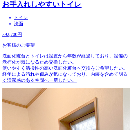
お手入れしやすいトイレ
トイレ
洗面
392,700
円
お客様のご要望
洗面化粧台とトイレは設置から年数が経過しており、設備の
老朽化が気になるため交換したい。
使いやすく清掃性の高い洗面化粧台へ交換をご希望したい。
経年による汚れや傷みが気になっており、内装を含めて明る
く清潔感のある空間へ一新したい。