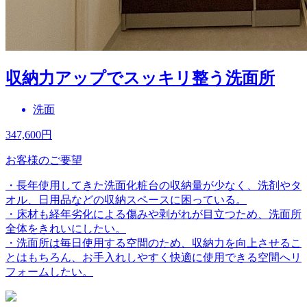
収納力アップでスッキリ整う洗面所
洗面
347,600
円
お客様のご要望
・長年使用してきた洗面化粧台の収納量が少なく、洗剤やタ
オル、日用品などの収納スペースに困っている。
・床材も経年劣化による傷みや剥がれが目立つため、洗面所
全体をきれいにしたい。
・洗面所は毎日使用する空間のため、収納力を向上させるこ
とはもちろん、お手入れしやすく快適に使用できる空間へリ
フォームしたい。