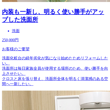
内装も一新し、明るく使い勝手がアッ
プした洗面所
洗面
250,000
円
お客様のご要望
洗面化粧台の経年劣化が気になり始めたためリフォームした
い。
洗面所は毎日家族全員が使用する場所のため、使い勝手を向
上させたい。
クロスと床を張り替え、洗面所全体を明るく清潔感のある空
間へ一新したい。