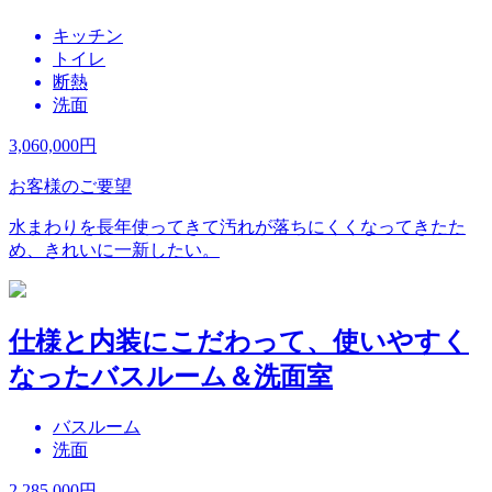
キッチン
トイレ
断熱
洗面
3,060,000
円
お客様のご要望
水まわりを長年使ってきて汚れが落ちにくくなってきたた
め、きれいに一新したい。
仕様と内装にこだわって、使いやすく
なったバスルーム＆洗面室
バスルーム
洗面
2,285,000
円