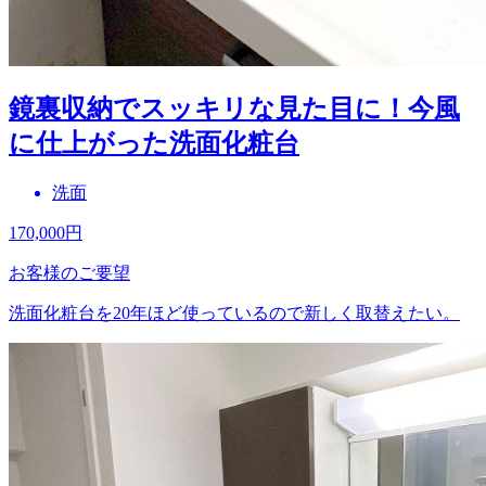
鏡裏収納でスッキリな見た目に！今風
に仕上がった洗面化粧台
洗面
170,000
円
お客様のご要望
洗面化粧台を20年ほど使っているので新しく取替えたい。