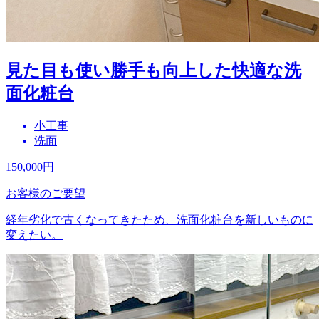
見た目も使い勝手も向上した快適な洗
面化粧台
小工事
洗面
150,000
円
お客様のご要望
経年劣化で古くなってきたため、洗面化粧台を新しいものに
変えたい。