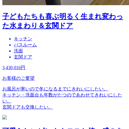
子どもたちも喜ぶ明るく生まれ変わっ
た水まわり＆玄関ドア
キッチン
バスルーム
洗面
玄関ドア
3,430,016
円
お客様のご要望
お風呂が寒いので冬になるまでにきれいにしたい。
キッチン・洗面台も年数がたつのであわせてきれいにした
い。
玄関ドアも交換したい。