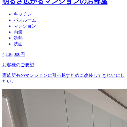
明るさ広がるマンションのお部屋
キッチン
バスルーム
マンション
内装
断熱
洗面
4,130,000
円
お客様のご要望
家族所有のマンションに引っ越すために改装してきれいにし
たい。