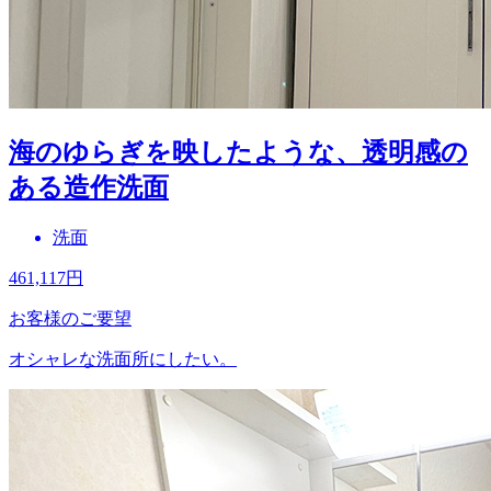
海のゆらぎを映したような、透明感の
ある造作洗面
洗面
461,117
円
お客様のご要望
オシャレな洗面所にしたい。