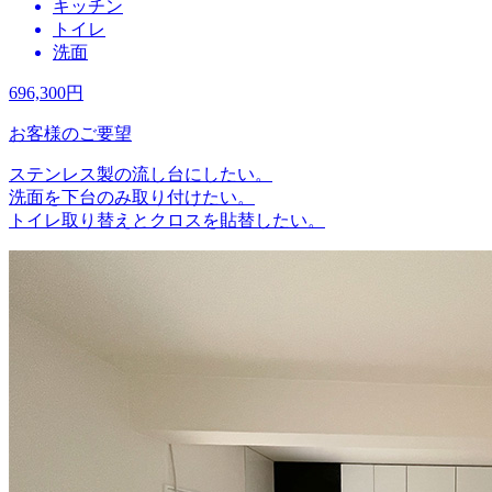
キッチン
トイレ
洗面
696,300
円
お客様のご要望
ステンレス製の流し台にしたい。
洗面を下台のみ取り付けたい。
トイレ取り替えとクロスを貼替したい。