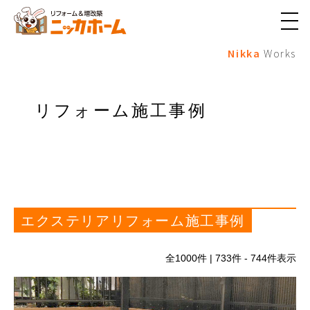
メ
ニ
Nikka
Works
ュ
ー
ボ
タ
ン
リフォーム施工事例
エクステリアリフォーム施工事例
全
1000
件 | 733件 - 744件表示