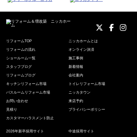
ニッカホーム
ニッカホ
ニッ
リフォームTOP
ニッカホームとは
リフォームの流れ
オンライン決済
ショールーム一覧
施工事例
スタッフブログ
新着情報
リフォームブログ
会社案内
キッチンリフォーム市場
トイレリフォーム市場
バスルームリフォーム市場
ニッカタウン
お問い合わせ
来店予約
見積り
プライバシーポリシー
カスタマーハラスメント防止
2026年新卒採用サイト
中途採用サイト