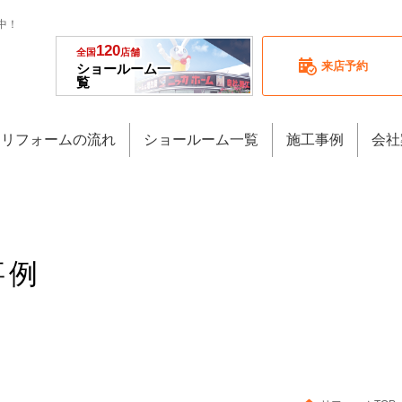
中！
120
全国
店舗
来店予約
ショールーム一
覧
リフォームの流れ
ショールーム一覧
施工事例
会社
事例