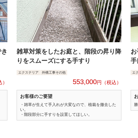
でき
雑草対策をしたお庭と、階段の昇り降
お
りをスムーズにする手すり
手
エクステリア
外構工事その他
エ
553,000
円
お客様のご要望
・雑草が生えて手入れが大変なので、植栽を撤去した
勝
い。
・階段部分に手すりを設置してほしい。