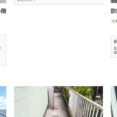
い階
防
エ
と
玄
強
。