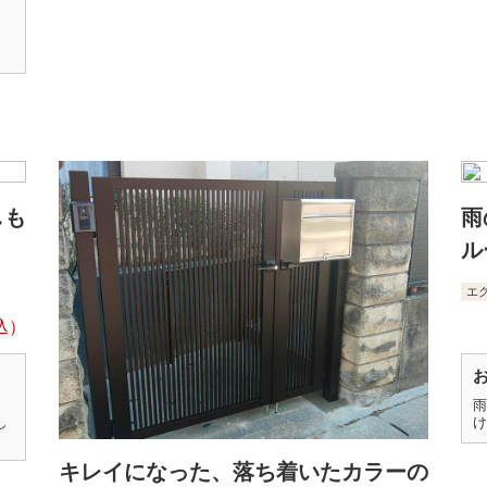
しも
雨
ル
エ
雨
し
け
キレイになった、落ち着いたカラーの