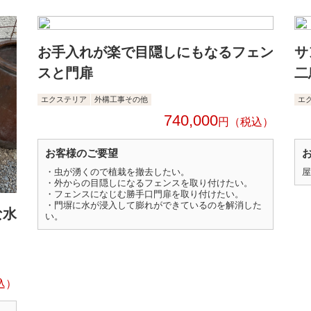
お手入れが楽で目隠しにもなるフェン
サ
スと門扉
二
エクステリア
外構工事その他
エ
740,000
円
お客様のご要望
・虫が湧くので植栽を撤去したい。
屋
・外からの目隠しになるフェンスを取り付けたい。
・フェンスになじむ勝手口門扉を取り付けたい。
・門塀に水が浸入して膨れができているのを解消した
な水
い。