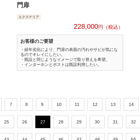
門扉
エクステリア
228,000
円
お客様のご要望
・経年劣化により、門扉の表面の汚れやサビが気にな
るのでキレイにしたい。
・既設と同じようなイメージで取り替えを希望。
・インターホンとポストは既設利用したい。
7
8
9
10
11
12
13
14
25
26
27
28
29
30
31
32
43
44
45
46
47
48
49
50