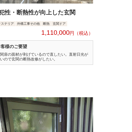
犯性・断熱性が向上した玄関
クステリア
外構工事その他
断熱
玄関ドア
1,110,000
円
お客様のご要望
関扉の面材が剥げているので直したい。直射日光が
いので玄関の断熱改修がしたい。