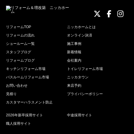
ニッカホーム
ニッカホ
ニッ
リフォームTOP
ニッカホームとは
リフォームの流れ
オンライン決済
ショールーム一覧
施工事例
スタッフブログ
新着情報
リフォームブログ
会社案内
キッチンリフォーム市場
トイレリフォーム市場
バスルームリフォーム市場
ニッカタウン
お問い合わせ
来店予約
見積り
プライバシーポリシー
カスタマーハラスメント防止
2026年新卒採用サイト
中途採用サイト
職人採用サイト