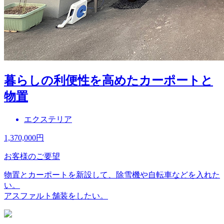
暮らしの利便性を高めたカーポートと
物置
エクステリア
1,370,000
円
お客様のご要望
物置とカーポートを新設して、除雪機や自転車などを入れた
い。
アスファルト舗装をしたい。