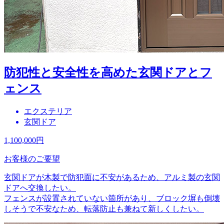
防犯性と安全性を高めた玄関ドアとフ
ェンス
エクステリア
玄関ドア
1,100,000
円
お客様のご要望
玄関ドアが木製で防犯面に不安があるため、アルミ製の玄関
ドアへ交換したい。
フェンスが設置されていない箇所があり、ブロック塀も倒壊
しそうで不安なため、転落防止も兼ねて新しくしたい。