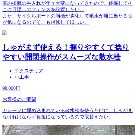
庭の植栽の手入れが年々大変になってきたので、伐採してそ
こに目隠しのフェンスを設置したい。
また、サイクルポートの雨樋が劣化して雨水が塀に当たる音
が気になるのでそこも補修してほしい。
しゃがまず使える！握りやすくて捻り
やすい開閉操作がスムーズな散水栓
エクステリア
小工事
98,000
円
お客様のご要望
ガレージに埋め込まれている散水栓を使うたびに、しゃがま
なければならず負担になっているので取替えたい。