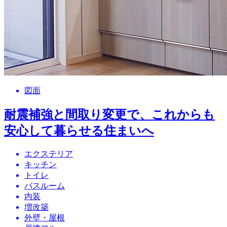
図面
耐震補強と間取り変更で、これからも
安心して暮らせる住まいへ
エクステリア
キッチン
トイレ
バスルーム
内装
増改築
外壁・屋根