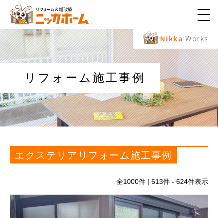
メ
ニ
ュ
Nikka
Works
ー
ボ
タ
ン
リフォーム施工事例
エクステリアリフォーム施工事例
全
1000
件 | 613件 - 624件表示