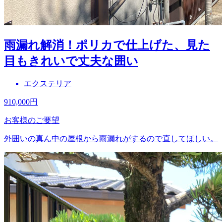
雨漏れ解消！ポリカで仕上げた、見た
目もきれいで丈夫な囲い
エクステリア
910,000
円
お客様のご要望
外囲いの真ん中の屋根から雨漏れがするので直してほしい。