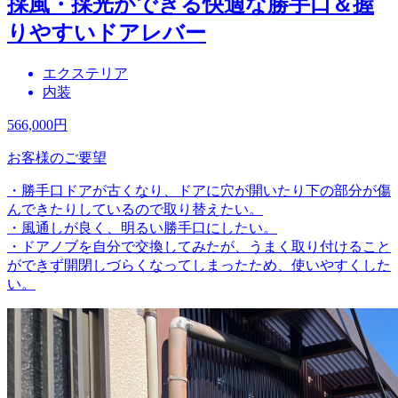
採風・採光ができる快適な勝手口＆握
りやすいドアレバー
エクステリア
内装
566,000
円
お客様のご要望
・勝手口ドアが古くなり、ドアに穴が開いたり下の部分が傷
んできたりしているので取り替えたい。
・風通しが良く、明るい勝手口にしたい。
・ドアノブを自分で交換してみたが、うまく取り付けること
ができず開閉しづらくなってしまったため、使いやすくした
い。