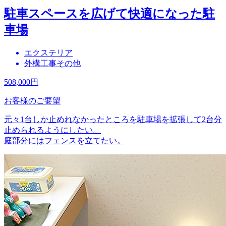
駐車スペースを広げて快適になった駐
車場
エクステリア
外構工事その他
508,000
円
お客様のご要望
元々1台しか止めれなかったところを駐車場を拡張して2台分
止められるようにしたい。
庭部分にはフェンスを立てたい。