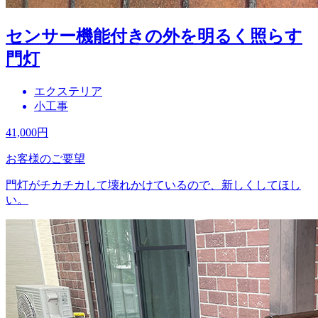
センサー機能付きの外を明るく照らす
門灯
エクステリア
小工事
41,000
円
お客様のご要望
門灯がチカチカして壊れかけているので、新しくしてほし
い。