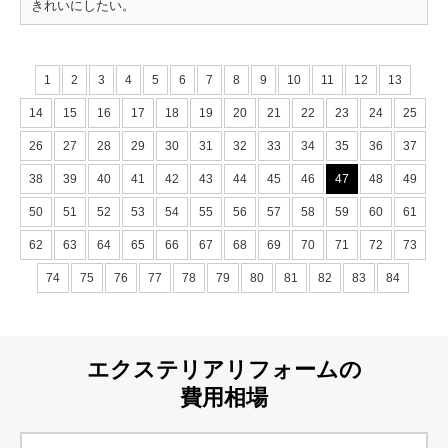
きれいにしたい。
1
2
3
4
5
6
7
8
9
10
11
12
13
14
15
16
17
18
19
20
21
22
23
24
25
26
27
28
29
30
31
32
33
34
35
36
37
38
39
40
41
42
43
44
45
46
47
48
49
50
51
52
53
54
55
56
57
58
59
60
61
62
63
64
65
66
67
68
69
70
71
72
73
74
75
76
77
78
79
80
81
82
83
84
エクステリアリフォームの
費用相場