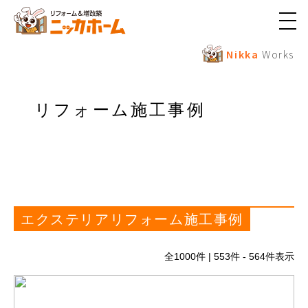
メ
ニ
ュ
Nikka
Works
ー
ボ
タ
ン
リフォーム施工事例
エクステリアリフォーム施工事例
全
1000
件 | 553件 - 564件表示