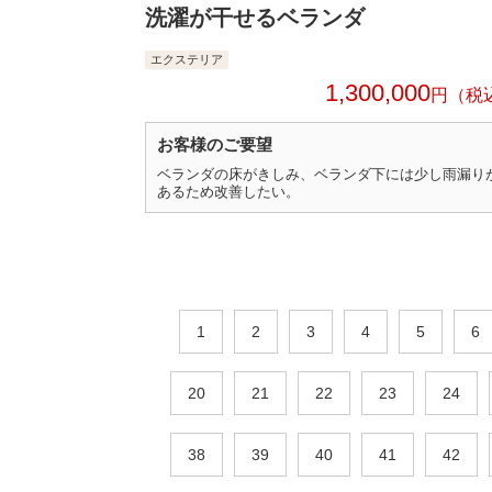
洗濯が干せるベランダ
エクステリア
1,300,000
円
お客様のご要望
ベランダの床がきしみ、ベランダ下には少し雨漏り
あるため改善したい。
1
2
3
4
5
6
20
21
22
23
24
38
39
40
41
42