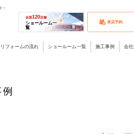
中！
120
全国
店舗
来店予約
ショールーム一
覧
リフォームの流れ
ショールーム一覧
施工事例
会社
事例