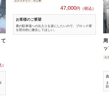
エクステリア
小工事
47,000
円
お客様のご要望
裏の駐車場への出入りを楽にしたいので、ブロック塀
を部分的に撤去してほしい。
くて
周
ッ
エ
取
ま
防