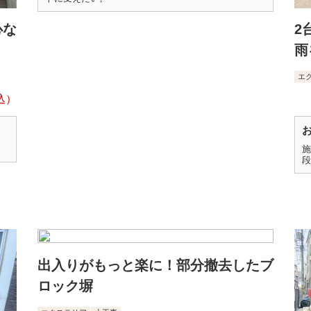
心な
2
雨
エ
施
段
出入りがもっと楽に！部分撤去したブ
ロック塀