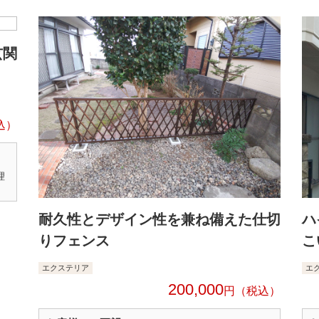
玄関
理
耐久性とデザイン性を兼ね備えた仕切
ハ
りフェンス
こ
エクステリア
エ
200,000
円