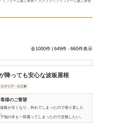
>
リフォーム施工事例
>
エクステリアリフォーム施工事例
全
1000
件 | 649件 - 660件表示
が降っても安心な波板屋根
クステリア
小工事
お客様のご要望
波板が古くなり、外れてしまったので張り直した
。
下地の木も一部腐ってしまったので交換したい。