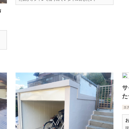
戸
サ
た
エ
現