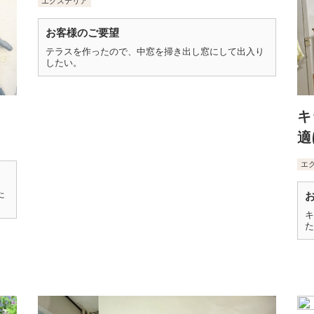
エクステリア
お客様のご要望
テラスを作ったので、中窓を掃き出し窓にして出入り
したい。
キ
適
エ
た
キ
た