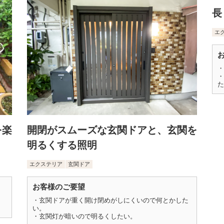
長
エ
・
・
た
を楽
開閉がスムーズな玄関ドアと、玄関を
明るくする照明
エクステリア
玄関ドア
お客様のご要望
レ
・玄関ドアが重く開け閉めがしにくいので何とかした
い。
・玄関灯が暗いので明るくしたい。