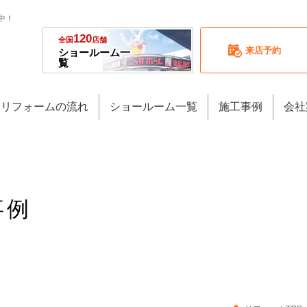
中！
120
全国
店舗
来店予約
ショールーム一
覧
リフォームの流れ
ショールーム一覧
施工事例
会社
事例