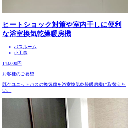
ヒートショック対策や室内干しに便利
な浴室換気乾燥暖房機
バスルーム
小工事
143,000
円
お客様のご要望
既存ユニットバスの換気扇を浴室換気乾燥暖房機に取替えた
い。