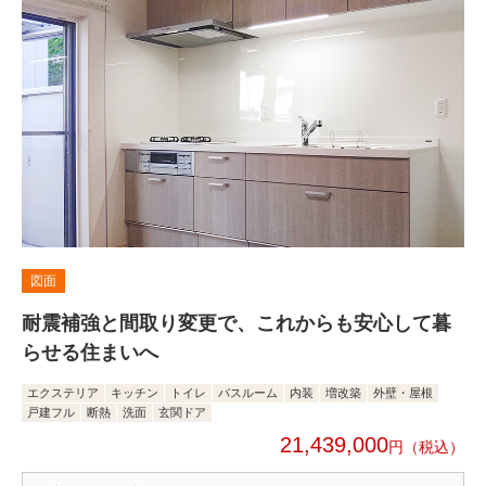
図面
耐震補強と間取り変更で、これからも安心して暮
らせる住まいへ
エクステリア
キッチン
トイレ
バスルーム
内装
増改築
外壁・屋根
戸建フル
断熱
洗面
玄関ドア
21,439,000
円