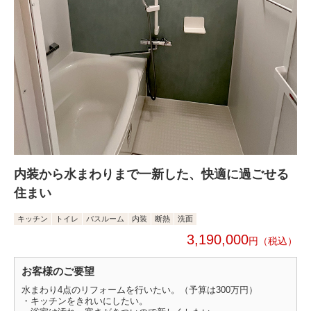
内装から水まわりまで一新した、快適に過ごせる
住まい
キッチン
トイレ
バスルーム
内装
断熱
洗面
3,190,000
円
お客様のご要望
水まわり4点のリフォームを行いたい。（予算は300万円）
・キッチンをきれいにしたい。