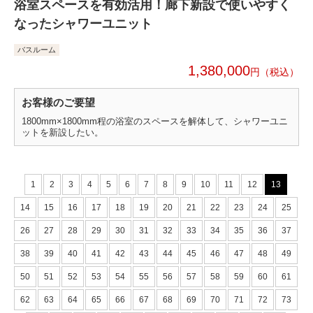
浴室スペースを有効活用！廊下新設で使いやすく
なったシャワーユニット
バスルーム
1,380,000
円
お客様のご要望
1800mm×1800mm程の浴室のスペースを解体して、シャワーユニ
ットを新設したい。
1
2
3
4
5
6
7
8
9
10
11
12
13
14
15
16
17
18
19
20
21
22
23
24
25
26
27
28
29
30
31
32
33
34
35
36
37
38
39
40
41
42
43
44
45
46
47
48
49
50
51
52
53
54
55
56
57
58
59
60
61
62
63
64
65
66
67
68
69
70
71
72
73