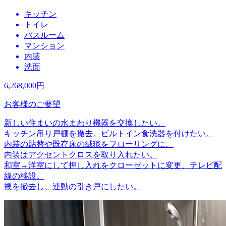
キッチン
トイレ
バスルーム
マンション
内装
洗面
6,268,000
円
お客様のご要望
新しい住まいの水まわり機器を交換したい。
キッチン吊り戸棚を撤去。ビルトイン食洗器を付けたい。
内装の貼替や既存床の絨毯をフローリングに。
内装はアクセントクロスを取り入れたい。
和室→洋室にして押し入れをクローゼットに変更、テレビ配
線の移設。
襖を撤去し、連動の引き戸にしたい。