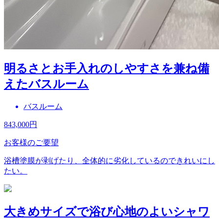
明るさとお手入れのしやすさを兼ね備
えたバスルーム
バスルーム
843,000
円
お客様のご要望
浴槽塗膜が剥げたり、全体的に劣化しているのできれいにし
たい。
大きめサイズで浴び心地のよいシャワ