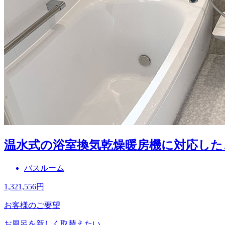
温水式の浴室換気乾燥暖房機に対応した
バスルーム
1,321,556
円
お客様のご要望
お風呂を新しく取替えたい。