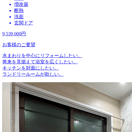
増改築
断熱
洗面
玄関ドア
9,539,000
円
お客様のご要望
水まわりを中心にリフォームしたい。
将来を見据えて浴室を広くしたい。
キッチンを対面にしたい。
ランドリールームが欲しい。