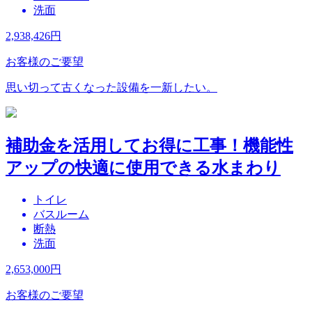
洗面
2,938,426
円
お客様のご要望
思い切って古くなった設備を一新したい。
補助金を活用してお得に工事！機能性
アップの快適に使用できる水まわり
トイレ
バスルーム
断熱
洗面
2,653,000
円
お客様のご要望