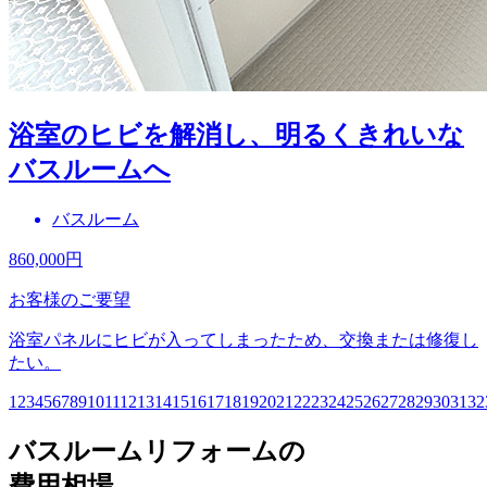
浴室のヒビを解消し、明るくきれいな
バスルームへ
バスルーム
860,000
円
お客様のご要望
浴室パネルにヒビが入ってしまったため、交換または修復し
たい。
1
2
3
4
5
6
7
8
9
10
11
12
13
14
15
16
17
18
19
20
21
22
23
24
25
26
27
28
29
30
31
32
バスルームリフォームの
費用相場