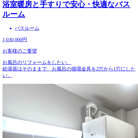
浴室暖房と手すりで安心・快適なバス
ルーム
バスルーム
1,030,000
円
お客様のご要望
お風呂のリフォームをしたい。
給湯器はそのままで、お風呂の循環金具を2穴から1穴にした
い。