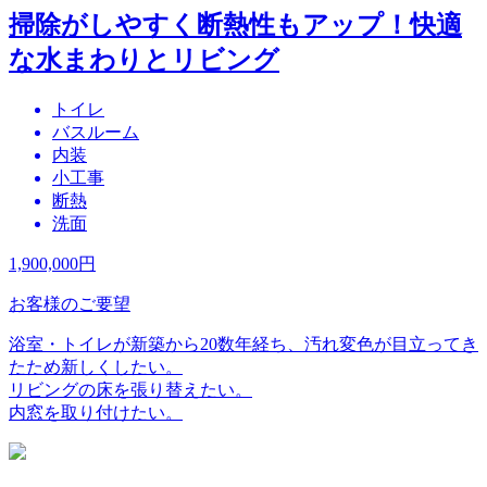
掃除がしやすく断熱性もアップ！快適
な水まわりとリビング
トイレ
バスルーム
内装
小工事
断熱
洗面
1,900,000
円
お客様のご要望
浴室・トイレが新築から20数年経ち、汚れ変色が目立ってき
たため新しくしたい。
リビングの床を張り替えたい。
内窓を取り付けたい。