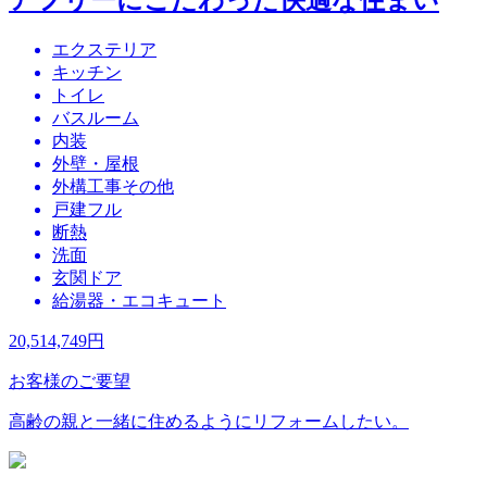
エクステリア
キッチン
トイレ
バスルーム
内装
外壁・屋根
外構工事その他
戸建フル
断熱
洗面
玄関ドア
給湯器・エコキュート
20,514,749
円
お客様のご要望
高齢の親と一緒に住めるようにリフォームしたい。