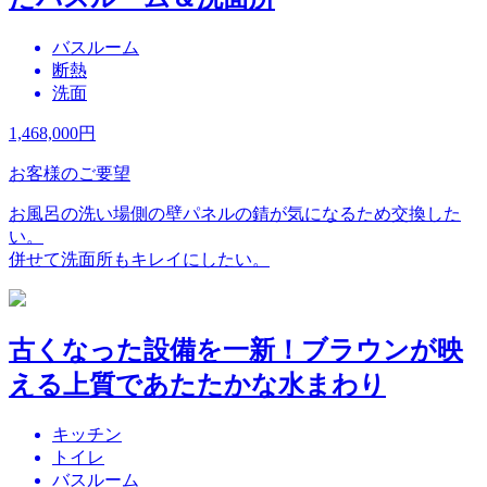
バスルーム
断熱
洗面
1,468,000
円
お客様のご要望
お風呂の洗い場側の壁パネルの錆が気になるため交換した
い。
併せて洗面所もキレイにしたい。
古くなった設備を一新！ブラウンが映
える上質であたたかな水まわり
キッチン
トイレ
バスルーム