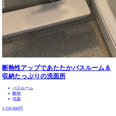
断熱性アップであたたかバスルーム＆
収納たっぷりの洗面所
バスルーム
断熱
洗面
1,550,000
円