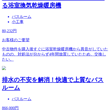
る浴室換気乾燥暖房機
バスルーム
小工事
80,232
円
お客様のご要望
中古物件を購入後すぐに浴室乾燥暖房機から異音がしていた
ものの、対処法が分からず4年間放置していたため、交換し
たい。
排水の不安を解消！快適で上質なバス
ルーム
バスルーム
866,000
円