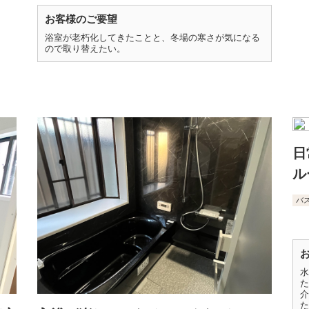
お客様のご要望
浴室が老朽化してきたことと、冬場の寒さが気になる
ので取り替えたい。
日
ル
バ
水
た
介
た