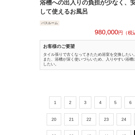
浴槽への出入りの負担が少なく、
して使えるお風呂
バスルーム
980,000
円
お客様のご要望
タイル張りで古くなってきたため浴室を交換したい
また、浴槽が深く使いづらいため、入りやすい浴槽
したい。
1
2
3
4
5
6
20
21
22
23
24