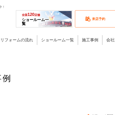
中！
120
全国
店舗
来店予約
ショールーム一
覧
リフォームの流れ
ショールーム一覧
施工事例
会社
事例