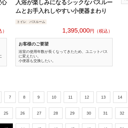
安心
入浴が楽しみになるシックなバスルー
ムとお手入れしやすい小便器まわり
トイレ
バスルーム
1,395,000
円
お客様のご要望
。
浴室の使用年数が長くなってきたため、ユニットバス
に
に変えたい。
小便器も交換したい。
7
8
9
10
11
12
13
14
25
26
27
28
29
30
31
32