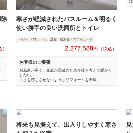
短
掃除
寒さが軽減されたバスルーム＆明るく
使い勝手の良い洗面所とトイレ
トイレ
バスルーム
洗面
給湯器・エコキュート
2,277,588
円
お客様のご要望
ト
お風呂が寒く、家族が高齢のため今後を考えて暖かく
したい。
古さを感じさせないようなリフォームを希望。
将来も見据えて、出入りしやすく寒さ
見