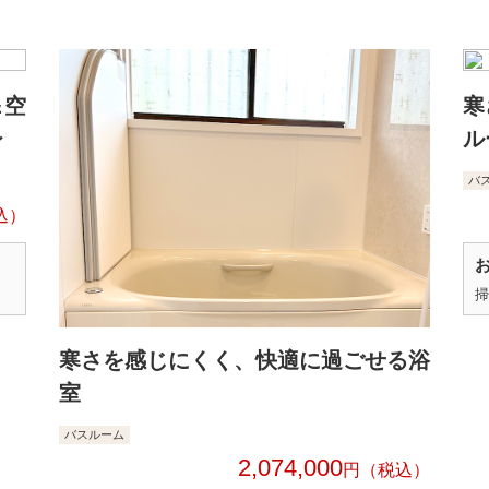
＆空
寒
レ
ル
バ
掃
寒さを感じにくく、快適に過ごせる浴
室
バスルーム
2,074,000
円