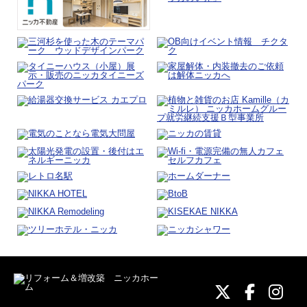
ニッカホーム
ニッカホ
ニッ