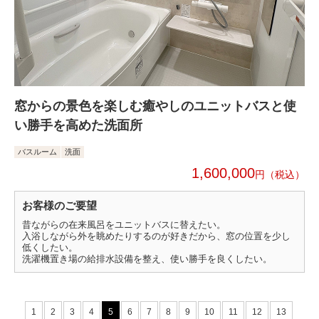
窓からの景色を楽しむ癒やしのユニットバスと使
い勝手を高めた洗面所
バスルーム
洗面
1,600,000
円
お客様のご要望
昔ながらの在来風呂をユニットバスに替えたい。
入浴しながら外を眺めたりするのが好きだから、窓の位置を少し
低くしたい。
洗濯機置き場の給排水設備を整え、使い勝手を良くしたい。
1
2
3
4
5
6
7
8
9
10
11
12
13