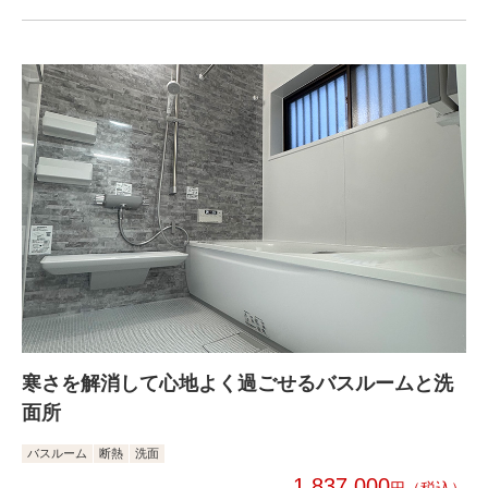
寒さを解消して心地よく過ごせるバスルームと洗
面所
バスルーム
断熱
洗面
1,837,000
円