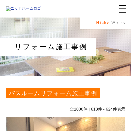
メ
ニ
Nikka
Works
ュ
ー
ボ
タ
ン
リフォーム施工事例
バスルームリフォーム施工事例
全
1000
件 | 613件 - 624件表示