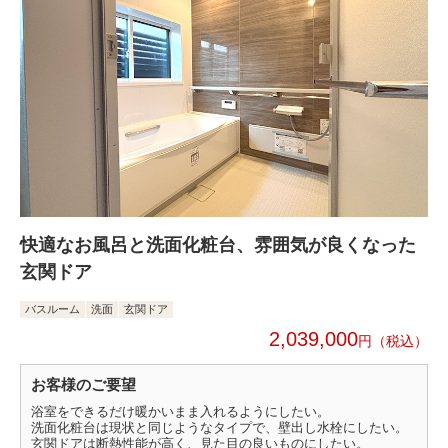
快適なお風呂と洗面化粧台、雰囲気が良くなった
玄関ドア
バスルーム
洗面
玄関ドア
2,039,000
円
お客様のご要望
浴室をできるだけ暖かいまま入れるようにしたい。
洗面化粧台は現状と同じようなタイプで、壁出し水栓にしたい。
玄関ドアは断熱性能が高く、見た目の良いものにしたい。