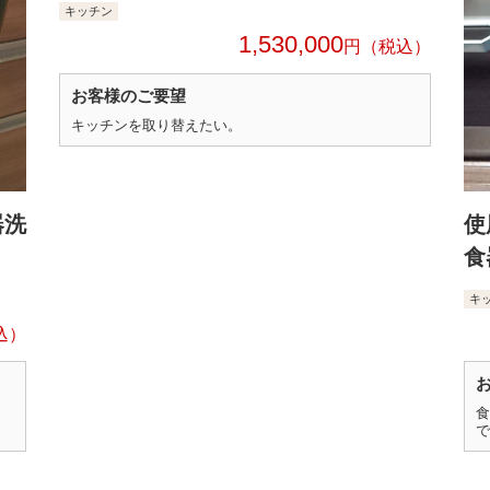
キッチン
1,530,000
円
お客様のご要望
キッチンを取り替えたい。
器洗
使
食
キ
食
で