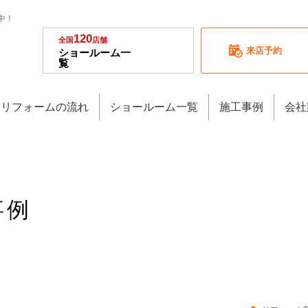
中！
120
全国
店舗
来店予約
ショールーム一
覧
リフォームの流れ
ショールーム一覧
施工事例
会社
事例