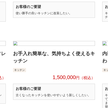
お客様のご要望
使い勝手の良いキッチンに改装したい。
キ
チ
フレ
お手入れ簡単な、気持ちよく使えるキ
内
ッチン
わ
キッチン
キ
1,500,000
円
お客様のご要望
ン
古くなったキッチンを使いやすいよう新しくしたい。
キ
て
ま
替