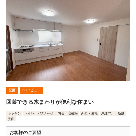
図面
360°ビュー
回遊できる水まわりが便利な住まい
キッチン
トイレ
バスルーム
内装
増改築
外壁・屋根
戸建フル
断熱
洗面
お客様のご要望