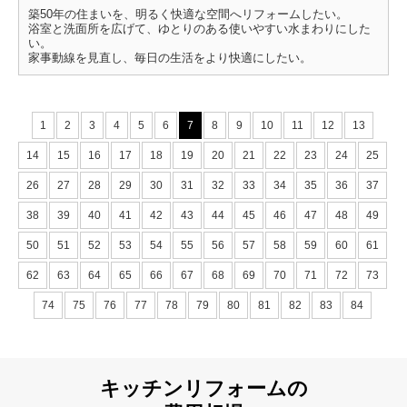
築50年の住まいを、明るく快適な空間へリフォームしたい。
浴室と洗面所を広げて、ゆとりのある使いやすい水まわりにした
い。
家事動線を見直し、毎日の生活をより快適にしたい。
1
2
3
4
5
6
7
8
9
10
11
12
13
14
15
16
17
18
19
20
21
22
23
24
25
26
27
28
29
30
31
32
33
34
35
36
37
38
39
40
41
42
43
44
45
46
47
48
49
50
51
52
53
54
55
56
57
58
59
60
61
62
63
64
65
66
67
68
69
70
71
72
73
74
75
76
77
78
79
80
81
82
83
84
キッチンリフォームの