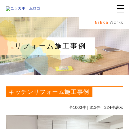
メ
ニ
Nikka
Works
ュ
ー
ボ
タ
ン
リフォーム施工事例
キッチンリフォーム施工事例
全
1000
件 | 313件 - 324件表示