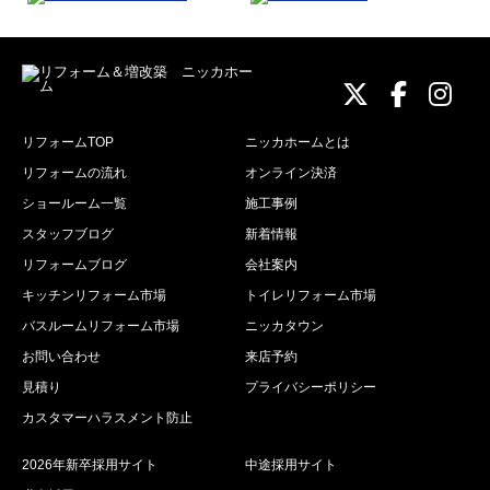
ニッカホーム
ニッカホ
ニッ
リフォームTOP
ニッカホームとは
リフォームの流れ
オンライン決済
ショールーム一覧
施工事例
スタッフブログ
新着情報
リフォームブログ
会社案内
キッチンリフォーム市場
トイレリフォーム市場
バスルームリフォーム市場
ニッカタウン
お問い合わせ
来店予約
見積り
プライバシーポリシー
カスタマーハラスメント防止
2026年新卒採用サイト
中途採用サイト