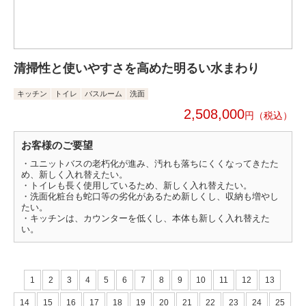
清掃性と使いやすさを高めた明るい水まわり
キッチン
トイレ
バスルーム
洗面
2,508,000
円
お客様のご要望
・ユニットバスの老朽化が進み、汚れも落ちにくくなってきたた
め、新しく入れ替えたい。
・トイレも長く使用しているため、新しく入れ替えたい。
・洗面化粧台も蛇口等の劣化があるため新しくし、収納も増やし
たい。
・キッチンは、カウンターを低くし、本体も新しく入れ替えた
い。
1
2
3
4
5
6
7
8
9
10
11
12
13
14
15
16
17
18
19
20
21
22
23
24
25