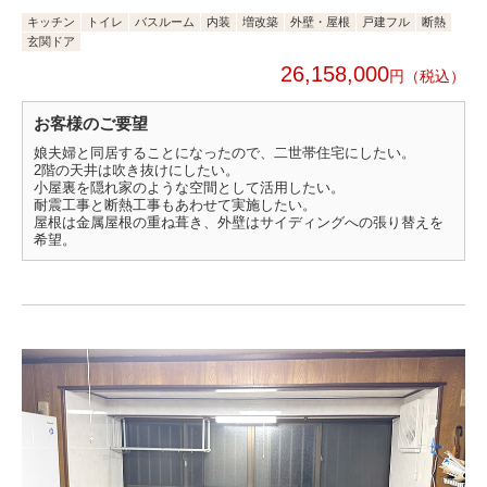
キッチン
トイレ
バスルーム
内装
増改築
外壁・屋根
戸建フル
断熱
玄関ドア
26,158,000
円
お客様のご要望
娘夫婦と同居することになったので、二世帯住宅にしたい。
2階の天井は吹き抜けにしたい。
小屋裏を隠れ家のような空間として活用したい。
耐震工事と断熱工事もあわせて実施したい。
屋根は金属屋根の重ね葺き、外壁はサイディングへの張り替えを
希望。