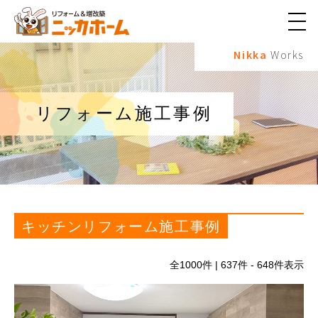
メ
ニ
Nikka
Works
ュ
ー
ボ
タ
ン
リフォーム施工事例
キッチンリフォーム施工事例
全
1000
件 | 637件 - 648件表示