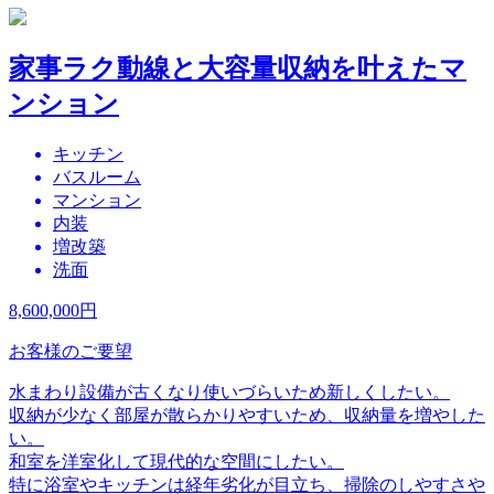
家事ラク動線と大容量収納を叶えたマ
ンション
キッチン
バスルーム
マンション
内装
増改築
洗面
8,600,000
円
お客様のご要望
水まわり設備が古くなり使いづらいため新しくしたい。
収納が少なく部屋が散らかりやすいため、収納量を増やした
い。
和室を洋室化して現代的な空間にしたい。
特に浴室やキッチンは経年劣化が目立ち、掃除のしやすさや