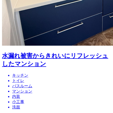
水漏れ被害からきれいにリフレッシュ
したマンション
キッチン
トイレ
バスルーム
マンション
内装
小工事
洗面