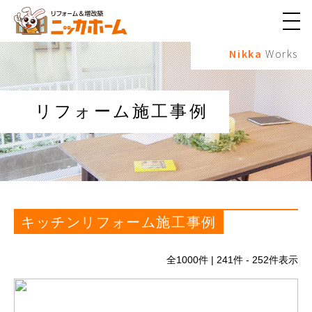
メ
ニ
Nikka
Works
ュ
ー
ボ
タ
ン
リフォーム施工事例
キッチンリフォーム施工事例
全
1000
件 | 241件 - 252件表示