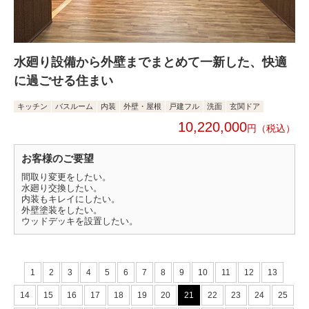
水廻り設備から外壁までまとめて一新した、快適
に過ごせる住まい
キッチン
バスルーム
内装
外壁・屋根
戸建フル
洗面
玄関ドア
10,220,000
円
お客様のご要望
間取り変更をしたい。
水廻り交換したい。
内装もキレイにしたい。
外壁塗装をしたい。
ウッドデッキを設置したい。
1
2
3
4
5
6
7
8
9
10
11
12
13
14
15
16
17
18
19
20
21
22
23
24
25