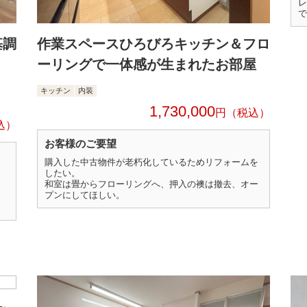
レ
で
基調
作業スペースひろびろキッチン＆フロ
ーリングで一体感が生まれたお部屋
キッチン
内装
1,730,000
円
お客様のご要望
購入した中古物件が老朽化しているためリフォームを
したい。
和室は畳からフローリングへ、押入の襖は撤去、オー
プンにしてほしい。