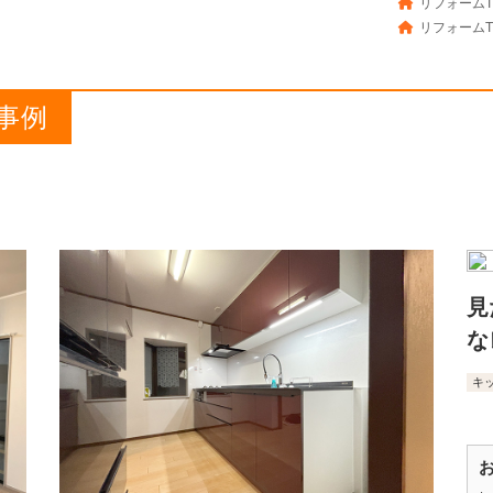
リフォームT
リフォームT
事例
見
な
キ