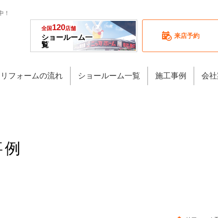
中！
120
全国
店舗
来店予約
ショールーム一
覧
リフォームの流れ
ショールーム一覧
施工事例
会社
事例