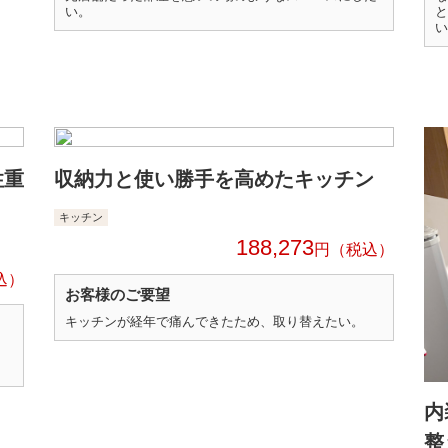
い。
と
い
性重
収納力と使い勝手を高めたキッチン
キッチン
188,273
円
お客様のご要望
キッチンが経年で痛んできたため、取り替えたい。
内
整