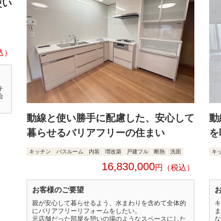
使い
キ
会
動線と使い勝手に配慮した、安心して
動
暮らせるバリアフリーの住まい
を
キッチン
バスルーム
内装
増改築
戸建フル
断熱
洗面
キ
16,830,000
円
お客様のご要望
親が安心して暮らせるよう、水まわりを含めて全体的
キ
にバリアフリーリフォームをしたい。
ま
元店舗だった部屋を憩いの場のようなスペースにした
な