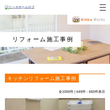
メ
ニ
ュ
Nikka
Works
ー
ボ
タ
ン
リフォーム施工事例
キッチンリフォーム施工事例
全
1000
件 | 649件 - 660件表示