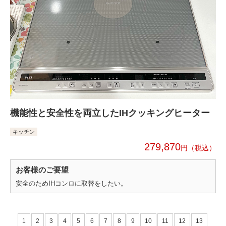
機能性と安全性を両立したIHクッキングヒーター
キッチン
279,870
円
お客様のご要望
安全のためIHコンロに取替をしたい。
1
2
3
4
5
6
7
8
9
10
11
12
13