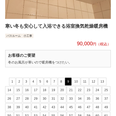
寒い冬も安心して入浴できる浴室換気乾燥暖房機
バスルーム
小工事
90,000
円
お客様のご要望
冬のお風呂が寒いので暖房機をつけたい。
1
2
3
4
5
6
7
8
9
10
11
12
13
14
15
16
17
18
19
20
21
22
23
24
25
26
27
28
29
30
31
32
33
34
35
36
37
38
39
40
41
42
43
44
45
46
47
48
49
50
51
52
53
54
55
56
57
58
59
60
61