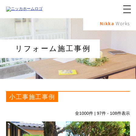
メ
ニ
Nikka
Works
ュ
ー
ボ
タ
ン
リフォーム施工事例
小工事施工事例
全
1000
件 | 97件 - 108件表示