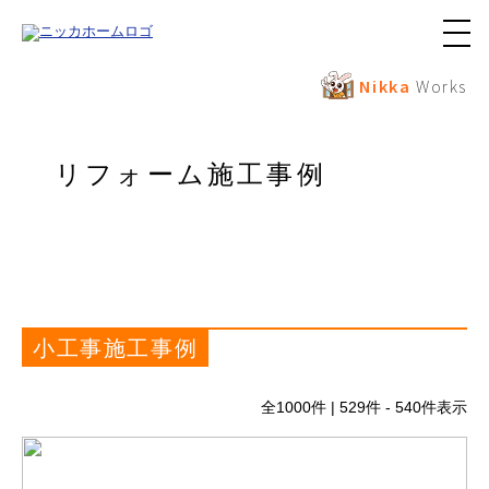
メ
ニ
ュ
Nikka
Works
ー
ボ
タ
ン
リフォーム施工事例
小工事施工事例
全
1000
件 | 529件 - 540件表示