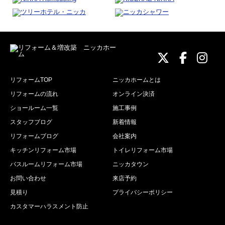
ニッカホーム
ニッカホ
ニッ
リフォームTOP
ニッカホームとは
リフォームの流れ
オンライン決済
ショールーム一覧
施工事例
スタッフブログ
新着情報
リフォームブログ
会社案内
キッチンリフォーム市場
トイレリフォーム市場
バスルームリフォーム市場
ニッカタウン
お問い合わせ
来店予約
見積り
プライバシーポリシー
カスタマーハラスメント防止