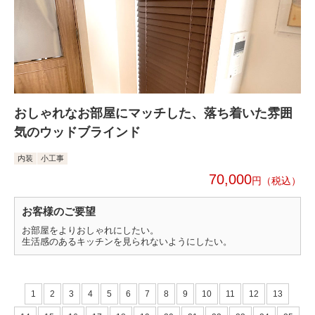
おしゃれなお部屋にマッチした、落ち着いた雰囲
気のウッドブラインド
内装
小工事
70,000
円
お客様のご要望
お部屋をよりおしゃれにしたい。
生活感のあるキッチンを見られないようにしたい。
1
2
3
4
5
6
7
8
9
10
11
12
13