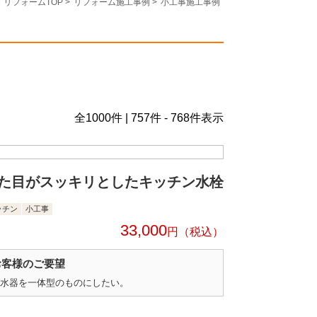
リフォームTOP
>
リフォーム施工事例
>
小工事施工事例
全
1000
件 | 757件 - 768件表示
た目がスッキリとしたキッチン水栓
ッチン
小工事
33,000
円
お客様のご要望
水器を一体型のものにしたい。