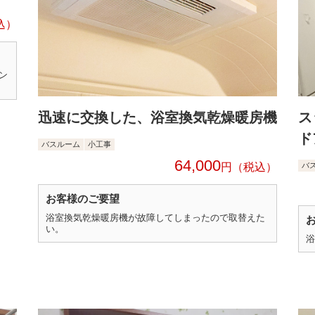
ン
迅速に交換した、浴室換気乾燥暖房機
ス
ド
バスルーム
小工事
64,000
円
バ
お客様のご要望
浴室換気乾燥暖房機が故障してしまったので取替えた
い。
浴