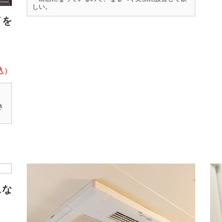
しい。
イを
き
ュな