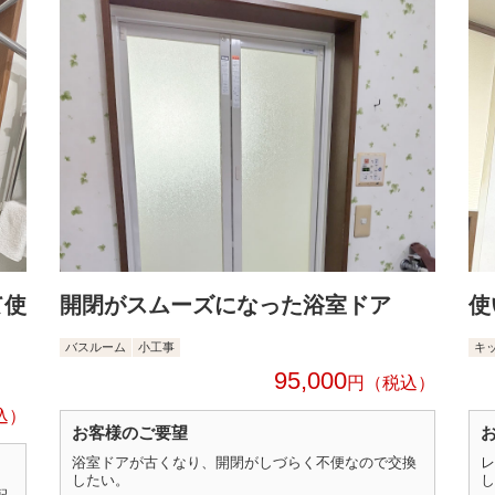
て使
開閉がスムーズになった浴室ドア
使
バスルーム
小工事
キ
95,000
円
お客様のご要望
浴室ドアが古くなり、開閉がしづらく不便なので交換
レ
したい。
し