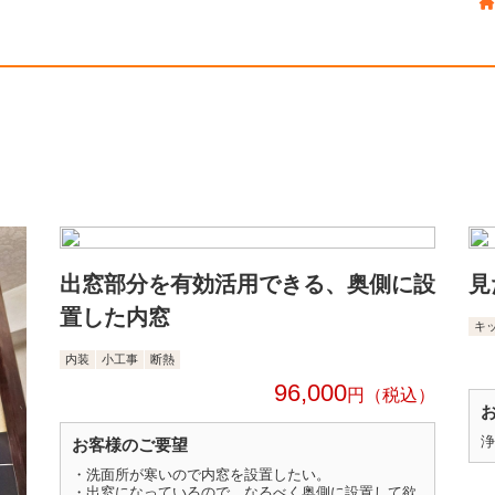
出窓部分を有効活用できる、奥側に設
見
置した内窓
キ
内装
小工事
断熱
96,000
円
浄
お客様のご要望
・洗面所が寒いので内窓を設置したい。
・出窓になっているので、なるべく奥側に設置して欲