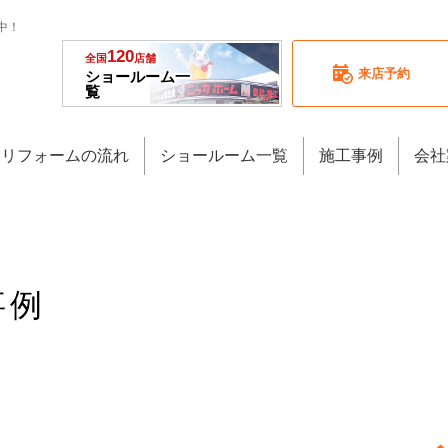
中！
120
全国
店舗
来店予約
ショールーム一
覧
リフォームの流れ
ショールーム一覧
施工事例
会社
事例