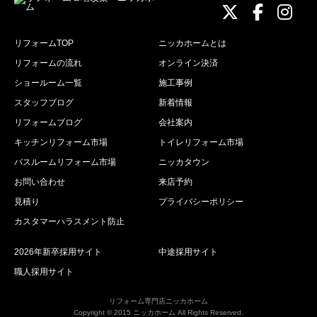
ニッカホーム
ニッカホ
ニッ
リフォームTOP
ニッカホームとは
リフォームの流れ
オンライン決済
ショールーム一覧
施工事例
スタッフブログ
新着情報
リフォームブログ
会社案内
キッチンリフォーム市場
トイレリフォーム市場
バスルームリフォーム市場
ニッカタウン
お問い合わせ
来店予約
見積り
プライバシーポリシー
カスタマーハラスメント防止
2026年新卒採用サイト
中途採用サイト
職人採用サイト
リフォーム専門店ニッカホーム
Copyright © 2015 ニッカホーム All Rights Reserved.