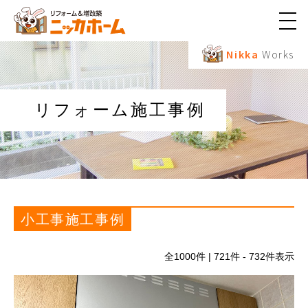
メ
ニ
ュ
Nikka
Works
ー
ボ
タ
ン
リフォーム施工事例
小工事施工事例
全
1000
件 | 721件 - 732件表示