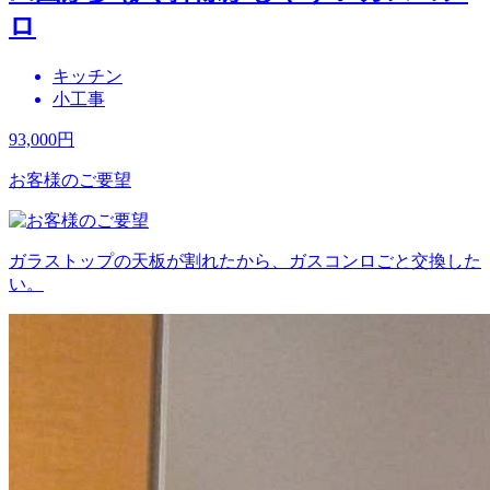
ロ
キッチン
小工事
93,000
円
お客様のご要望
ガラストップの天板が割れたから、ガスコンロごと交換した
い。