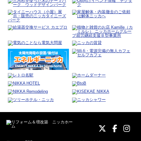
ニッカホーム
ニッカホ
ニッ