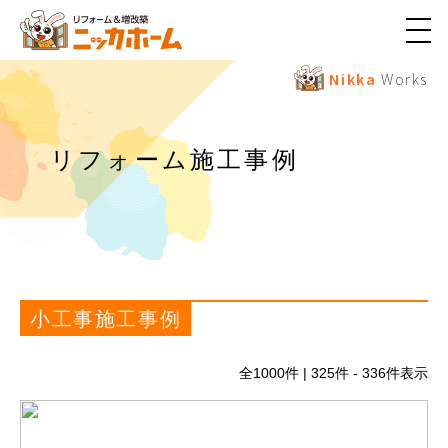
メ
ニ
ュ
Nikka
Works
ー
ボ
タ
ン
リフォーム施工事例
小工事施工事例
全
1000
件 | 325件 - 336件表示