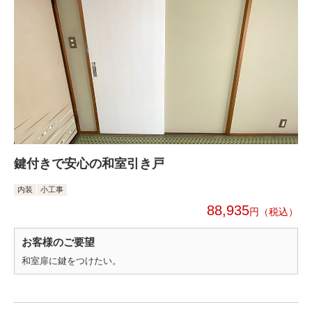
鍵付きで安心の和室引き戸
内装
小工事
88,935
円
お客様のご要望
和室扉に鍵をつけたい。