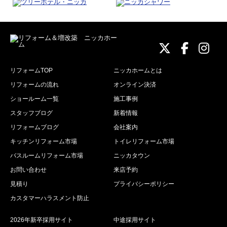
ニッカホーム
ニッカホ
ニッ
リフォームTOP
ニッカホームとは
リフォームの流れ
オンライン決済
ショールーム一覧
施工事例
スタッフブログ
新着情報
リフォームブログ
会社案内
キッチンリフォーム市場
トイレリフォーム市場
バスルームリフォーム市場
ニッカタウン
お問い合わせ
来店予約
見積り
プライバシーポリシー
カスタマーハラスメント防止
2026年新卒採用サイト
中途採用サイト