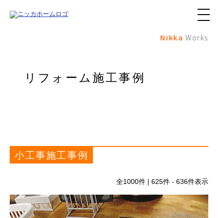
メ
ニ
Nikka
Works
ュ
ー
ボ
タ
ン
リフォーム施工事例
小工事施工事例
全
1000
件 | 625件 - 636件表示