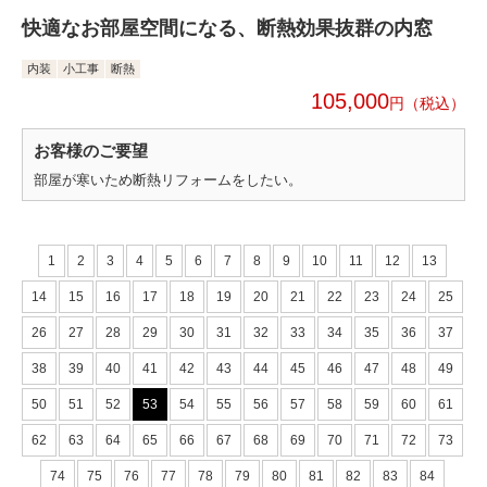
快適なお部屋空間になる、断熱効果抜群の内窓
内装
小工事
断熱
105,000
円
お客様のご要望
部屋が寒いため断熱リフォームをしたい。
1
2
3
4
5
6
7
8
9
10
11
12
13
14
15
16
17
18
19
20
21
22
23
24
25
26
27
28
29
30
31
32
33
34
35
36
37
38
39
40
41
42
43
44
45
46
47
48
49
50
51
52
53
54
55
56
57
58
59
60
61
62
63
64
65
66
67
68
69
70
71
72
73
74
75
76
77
78
79
80
81
82
83
84