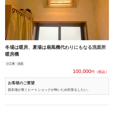
冬場は暖房、夏場は扇風機代わりにもなる洗面所
暖房機
小工事
洗面
100,000
円
お客様のご要望
脱衣場が寒くヒートショックが怖いため対策をしたい。